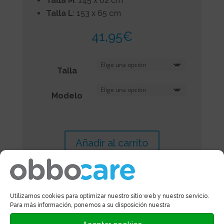
Talla M
: 145 x 62 cm
Talla L
: 153 x 65 cm
41,95
€
Talla
Modelo
Añadir al carrito
Utilizamos cookies para optimizar nuestro sitio web y nuestro servicio.
Para más información, ponemos a su disposición nuestra