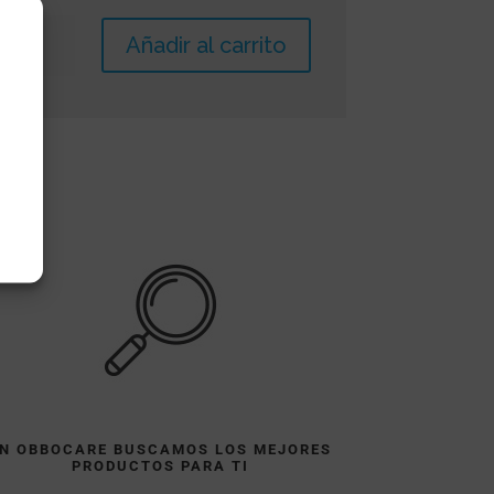
Plantilla
Añadir al carrito
Pies
Pedipro
cantidad
N OBBOCARE BUSCAMOS LOS MEJORES
PRODUCTOS PARA TI