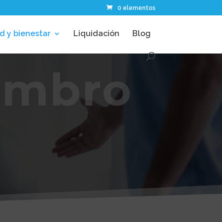
0 elementos
d y bienestar
Liquidación
Blog
embro