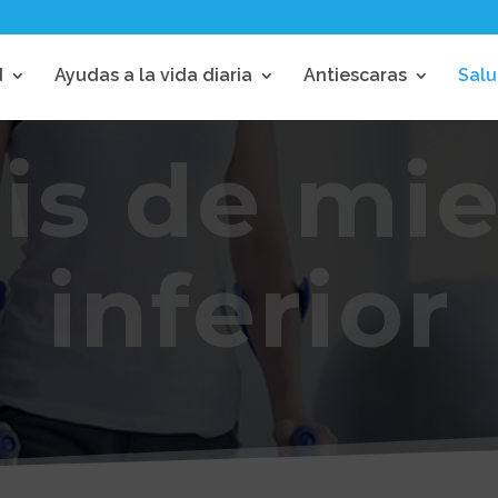
Búsqueda
de
d
Ayudas a la vida diaria
Antiescaras
Salu
productos
sis de mi
inferior