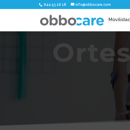
644 53 16 18
info@obbocare.com
Movilida
Orte