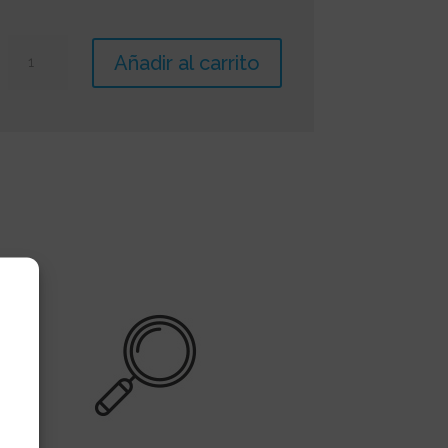
Brazalete
Añadir al carrito
Epicondilitis
Condylex
cantidad