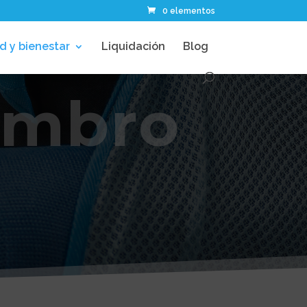
0 elementos
d y bienestar
Liquidación
Blog
embro