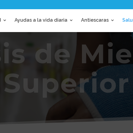
Búsqueda
de
d
Ayudas a la vida diaria
Antiescaras
Salu
productos
sis de Mi
Superior