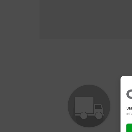
Uti
inf