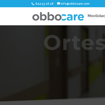
644 53 16 18
info@obbocare.com
Movilida
Orte