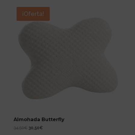
original
actual
era:
es:
¡Oferta!
30,95€.
25,95€.
Almohada Butterfly
El
El
34,50
€
30,50
€
precio
precio