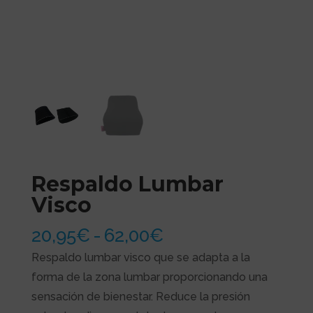
Respaldo Lumbar
Visco
Rango
20,95
€
-
62,00
€
de
Respaldo lumbar visco que se adapta a la
precios:
forma de la zona lumbar proporcionando una
desde
sensación de bienestar. Reduce la presión
20,95€