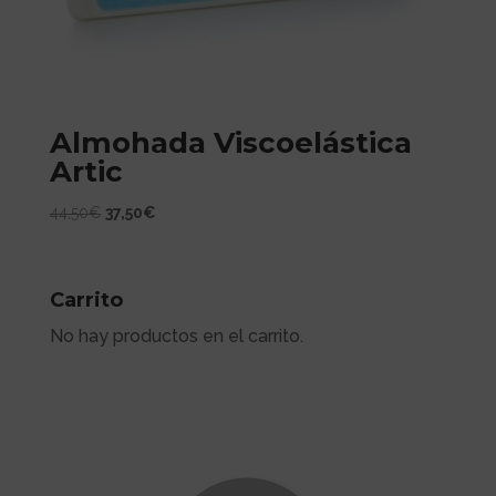
Almohada Viscoelástica
Artic
El
El
44,50
€
37,50
€
precio
precio
original
actual
era:
es:
Carrito
44,50€.
37,50€.
No hay productos en el carrito.