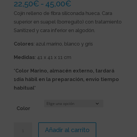
Rango
22,50
€
-
45,00
€
de
Cojín relleno de fibra siliconada hueca. Cara
precios:
superior en suapel (borreguito) con tratamiento
desde
Sanitized y cara inferior en algodón.
22,50€
Colores
: azul marino, blanco y gris
hasta
45,00€
Medidas
: 41 x 41 x 11 cm
*Color Marino, almacén externo, tardará
1día hábil en la preparación, envío tiempo
habitual*
Color
Cojín
Añadir al carrito
redondo