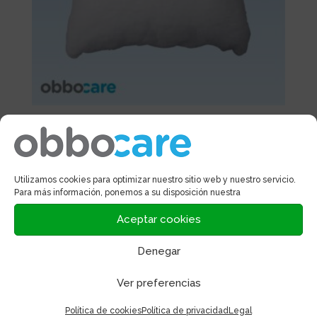
Cojín cuadrado
Rango
22,50
€
-
45,00
€
de
Utilizamos cookies para optimizar nuestro sitio web y nuestro servicio.
precios:
Para más información, ponemos a su disposición nuestra
desde
¡Oferta!
Aceptar cookies
22,50€
hasta
Denegar
45,00€
Ver preferencias
Política de cookies
Política de privacidad
Legal