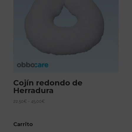
Cojín redondo de
Herradura
Rango
22,50
€
-
45,00
€
de
precios:
desde
Carrito
22,50€