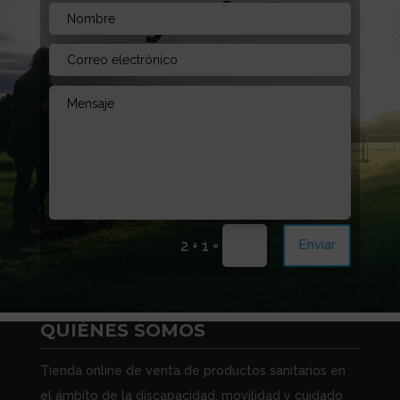
Ayuda?
Envíanos un mensaje. Estamos aquí para
aconsejarte!
=
Enviar
2 + 1
QUIÉNES SOMOS
Tienda online de venta de productos sanitarios en
el ámbito de la discapacidad, movilidad y cuidado