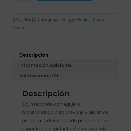
con
agujero
SKU:
AD450
Categorías:
Adiggy Medical Suapel
,
cantidad
Suapel
Descripción
Información adicional
Valoraciones (0)
Descripción
Cojín redondo con agujero
recomendado para prevenir y aliviar los
problemas de úlceras de presión sobre
superficie de contacto. Se recomienda