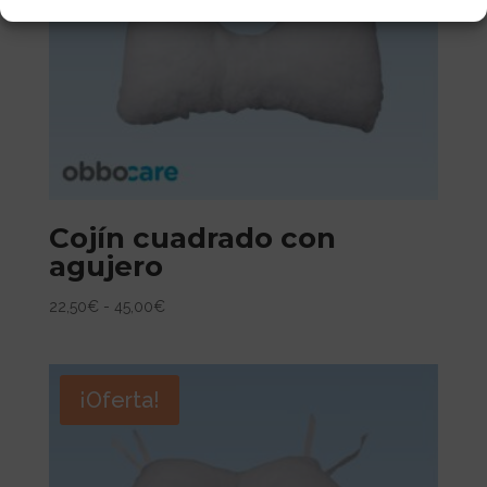
Cojín cuadrado con
agujero
Rango
22,50
€
-
45,00
€
de
precios:
desde
¡Oferta!
22,50€
hasta
45,00€