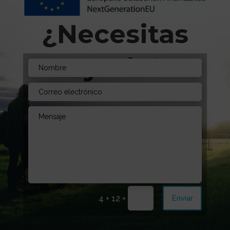
¿Necesitas
Ayuda?
Envíanos un mensaje. Estamos aquí para
aconsejarte!
=
Enviar
4 + 12