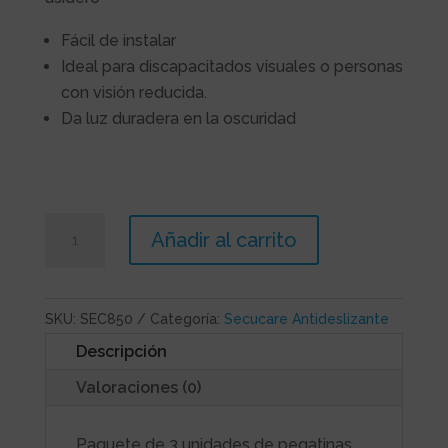
Fácil de instalar
Ideal para discapacitados visuales o personas
con visión reducida.
Da luz duradera en la oscuridad
Pegatina
Añadir al carrito
luminosa
"Glow
in
SKU:
SEC850
Categoría:
Secucare Antideslizante
the
Descripción
Dark"
Valoraciones (0)
cantidad
Paquete de 3 unidades de pegatinas