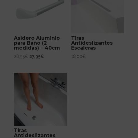
Asidero Aluminio
Tiras
para Baño (2
Antideslizantes
medidas) – 40cm
Escaleras
El
El
28,95
€
27,95
€
18,00
€
precio
precio
original
actual
era:
es:
28,95€.
27,95€.
Tiras
Antideslizantes