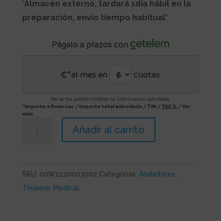
*Almacén externo, tardará 1día hábil en la
preparación, envío tiempo habitual*
Págalo a plazos con
€*
al mes en
cuotas
No se ha podido mostrar la información solicitada
*Importe a financiar
/
Importe total adeudado
/
TIN
/
TAE
%
/
Ver
más
Rollator
Añadir al carrito
Duo
Confort
cantidad
SKU:
00W2220003002
Categorías:
Andadores
,
Thuasne Medical