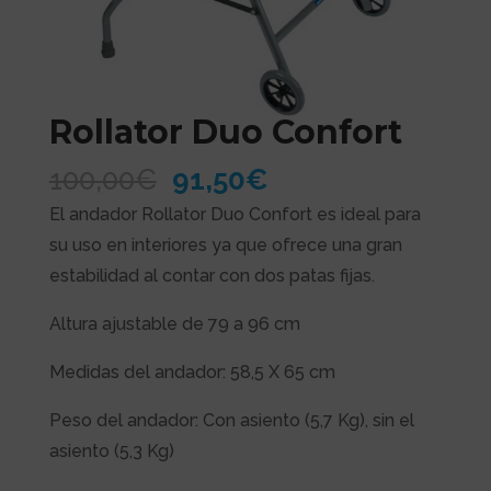
Rollator Duo Confort
El
El
100,00
€
91,50
€
precio
precio
El andador Rollator Duo Confort es ideal para
original
actual
su uso en interiores ya que ofrece una gran
era:
es:
estabilidad al contar con dos patas fijas.
100,00€.
91,50€.
Altura ajustable de 79 a 96 cm
Medidas del andador: 58,5 X 65 cm
Peso del andador: Con asiento (5,7 Kg), sin el
asiento (5,3 Kg)