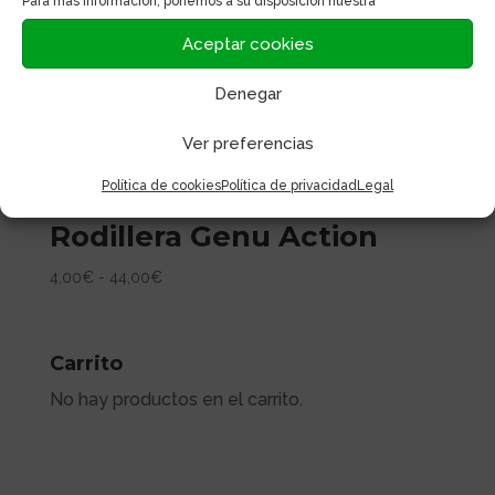
Para más información, ponemos a su disposición nuestra
Aceptar cookies
Denegar
Ver preferencias
Política de cookies
Política de privacidad
Legal
Rodillera Genu Action
Rango
4,00
€
-
44,00
€
de
precios:
desde
Carrito
4,00€
No hay productos en el carrito.
hasta
44,00€